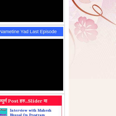
 Nametine Yad Last Episode
Interview with Mahesh
Bhusal On Program
सम्पुर्ण Post हरु...Slider मा
Sahityik upahar
9th Oct 2025
2073-03-28 "Nametine Yad"