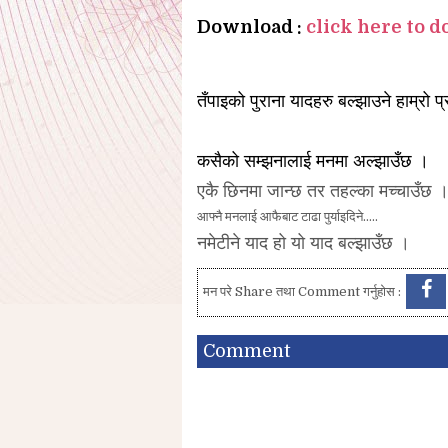
Download :
click here to 
तँपाइको पुराना यादहरु बल्झाउने हाम्रो प्
कसैको सम्झनालाई मनमा अल्झाउँछ ।
एकै छिनमा जान्छ तर तहल्का मच्चाउँछ 
आफ्नै मनलाई आफैबाट टाढा पुर्याइदिने…..
नमेटीने याद हो यो याद बल्झाउँछ ।
मन परे Share तथा Comment गर्नुहोस :
Comment