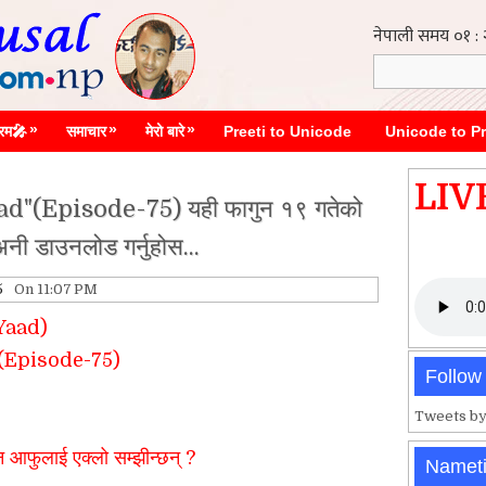
»
»
»
्रम🎤
समाचार
मेरो बारे
Preeti to Unicode
Unicode to Pr
LIV
"(Episode-75) यही फागुन १९ गतेको
 अनी डाउनलोड गर्नुहोस...
5
On 11:07 PM
 Yaad)
 (Episode-7
5
)
Follow
Tweets by
किन आफुलाई एक्लो सम्झीन्छन्
?
Namet