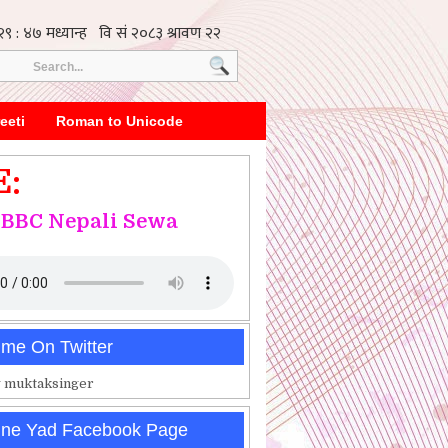
eeti
Roman to Unicode
E:
BBC Nepali Sewa
 me On Twitter
 muktaksinger
ine Yad Facebook Page