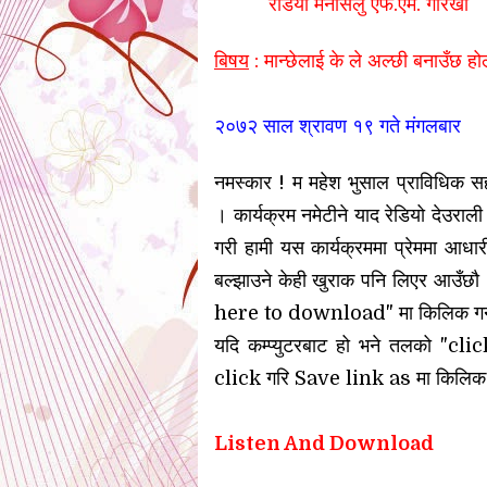
रेडियो मनासलु एफ.एम. गोरखा
बिषय
: मान्छेलाई के ले अल्छी बनाउँछ हो
२०७२ साल
श्रावण १९
गते मंगलबार
नमस्कार !
म महेश भुसाल प्राविधिक सह
।
कार्यक्रम नमेटीने याद रेडियो देउराल
गरी हामी यस कार्यक्रममा प्रेममा आधारी
बल्झाउने केही खुराक पनि लिएर आउँछौ 
here to download" मा किलिक गन
यदि कम्प्युटरबाट हो भने तलको 
click गरि Save link as मा
किलिक
Listen And Download