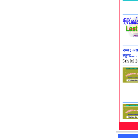
२०७३ असार
स्कृप्ट.....
5th Jul 