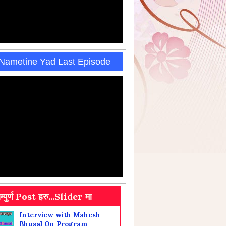
 Nametine Yad Last Episode
सम्पुर्ण Post हरु...Slider मा
Interview with Mahesh
Bhusal On Program