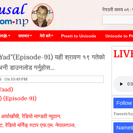
»
»
»
्रम🎤
समाचार
मेरो बारे
Preeti to Unicode
Unicode to Pr
LIV
d"(Episode-91) यही श्रावण १९ गतेको
 अनी डाउनलोड गर्नुहोस...
5
On 10:49 PM
 Yaad)
) (Episode-91)
Follow
Tweets by
अर्घाखाँची, रेडियो माण्डवी प्युठान,
ियो मर्निङ् स्टार एफ.एम. नेपालगञ्ज,
Namet