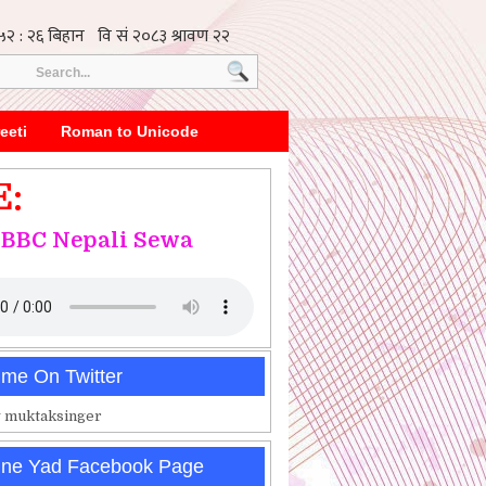
eeti
Roman to Unicode
E:
BBC Nepali Sewa
 me On Twitter
 muktaksinger
ine Yad Facebook Page