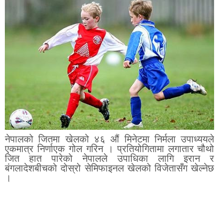
नेपालको जितमा खेलको ४६ औं मिनेटमा निर्मला उपाध्ययले
एकमात्र निर्णाएक गोल गरिन । प्रतियोगितामा लगातार चौथो
जित हात पारेको नेपालले उपाधिका लागि इरान र
बंगलादेशबीचको दोस्रो सेमिफाइनल खेलको विजेतासँग खेल्नेछ
।