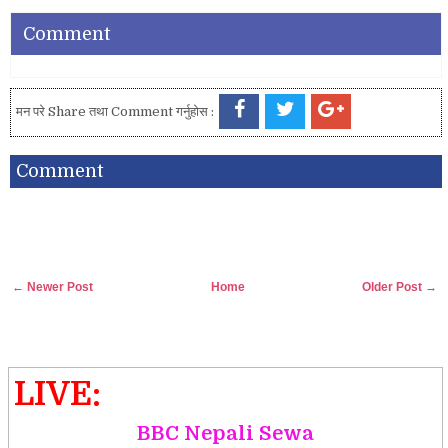
Comment
मन परे Share तथा Comment गर्नुहोस :
Comment
← Newer Post
Home
Older Post →
LIVE:
BBC Nepali Sewa