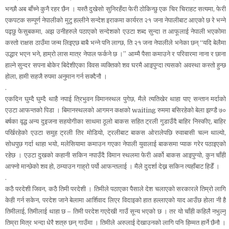
भन्छौ अब बाँच्ने कुनै रहर छैन । यस्तै दुखेसो सुनिरहँदा फेरी ठोकिन्छु एक चिर चिराहट सत्यमा, फेरी
एकपटक सम्पूर्ण नेपालीको मुटु हल्लीने सन्देश इराकमा कार्यरत २१ जना नेपालीबाट आएको छ रे भन्ने
पढ्छु फेसुबकमा, अझ उनीहरुले पठाएको सन्देशको एउटा शब्द सुन्दा त आफूलाई नेपाली भएकोमा
कस्तो राक्षस ठाउँमा जन्म लिइएछ बाबै भन्ने पनि लाग्छ, ति २१ जना नेपालीले भनेका छन् ‘‘यदि बेलैमा
उद्धार भएन भने, हाम्रो लास मात्र नेपाल फर्कने छ ।’’ आम्मै पैसा कमाउने र परिवारमा नाना र छाना
हाल्ने सुन्दर सपना बोकेर बिदेशीएका विवस व्यक्तिको शव घरमै आइपुग्दा त्यसको अवस्था कस्तो हुन्छ
होला, हामी सहजै रुपमा अनुमान गर्न सक्दैनौ ।
.
एकदिन घुम्दै घुम्दै थाहै नपाई त्रिभुवन विमानस्थल पुगेछ, मैले त्यतिखेर थाहा पाए सन्तान मर्दाको
एउटा आफन्तको पिडा । बिमानस्थलको आगमन कक्षको waiting रुममा बसिरहेको बेला झण्डै ७०
बर्षका वृद्ध अन्य दुइजना सहयोगीका साथमा ठूलो बाकस सहित ट्रली गुडाउँदै बाहिर निस्कीए, बाहिर
पर्खिरहेको एउटा समुह ट्रली तिर मोडियो, ट्रलीबाट बाकस ओरालेपछि रुवाबासी चल्न थाल्यो,
सोधपुछ गर्दा थाहा भयो, मलेसियामा कमाउन गएका नेपाली युवालाई बाकसमा प्याक गरेर पठाइएको
रहेछ । एउटा दुखको कहानी सकिन नपाउँदै विमान स्थलमा फेरी अर्को बाकस आइपुग्यो, कुन चाँही
आफ्नो मान्छेको शव हो, ठम्याउन गाह्रो पर्यो आफन्तलाई । मैले दुदर्शा देख्न सकिन त्यहाँबाट हिडेँ ।
.
कठै परदेशी जिवन, कठै तिमी परदेशी । तिमीले पठाएका पैसाले देश चलाएको सरकारले तिम्रो लागि
केही गर्न सकेन, परदेश जाने बेलामा आर्शिवाद लिएर विदाइको हात हल्लाएको याद आउँछ होला नी है
तिमीलाई, तिमीलाई थाहा छ – तिमी परदेश गएदेखी गाउँ सून्य भएको छ । तर यो चाँही कहिलै नभुल्नु
तिम्रा मित्र भन्दा धेरै शत्रु छन् गाउँमा । तिमीले अरुलाई देखाउनको लागि पनि हिम्मत हार्ने छैनौ ।