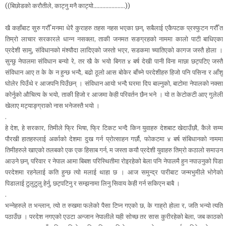
((बिछोडको करौतीले, काट्नु मनै काट्यो.........
............))
खै कहाँबाट सुरु गरौँ मनमा धेरै कुराहरु तहस नहस भएका छन्, सबैलाई एकैपटक प्रस्फुटन गरौँ त
तिम्रो लाचार सरकारले धान्न नसक्ला, ताकी जनमत सङग्रहको नाममा कालो पाटी बाधिएका
प्रदेशी सामु, संविधानको मंश्यौदा लादिएको जस्तो भएर, सडकमा च्यातिएको कागज जस्तै होला ।
सुन्छु नेपालमा संविधान बन्यो रे, तर खै के भयो बिगत ४ बर्ष देखी पानी विना माछा छट्पटिए जस्तै
संविधान आए त के के न हुन्छ भन्दै, बढो ठूलो आस बोकेर बाँच्ने परदेशीहरु हिजो पनि पसिना र आँशु
घोलेर पिउँथे र आजपनि पिउँछन् । संविधान आयो भन्दै घरमा दिप बाल्नुको, बाटोमा नेपालको नक्सा
कोर्नुको औचित्य के भयो, ताकी हिजो र आजमा केही परिवर्तन छैन भने । यो त केटोकटी आए गुलेली
खेलाए मट्याङ्ग्राको नास भनेजस्तै भयो ।
.
हे देश, हे सरकार, तिमीले फ्रि भिषा, फ्रि टिकट भन्दै किन युवाहरु देशबाट खेदाउँछौ, कैले सम्म
पौरखी हातहरुलाई अर्काको देशमा दुख गर्न प्रोत्साहन गर्छौ, फोकटमा ४ बर्ष संबिधानको नाममा
तिमीहरुले खाएको तलबको एक एक हिसाब गर्न, म जस्ता कयौ प्रदेशी युवाहरु तिम्रो कठालो समाउन
आउने छन्, परिवार र नेपाल आमा बिबश परिस्थितीमा रोइरहेको बेला पनि नेपालमै हुन नपाउनुको पिडा
परदेशमा रहनेलाई कति हुन्छ त्यो मलाई थाहा छ । आज समुन्द्र पारीबाट जन्मभुमीले भोगेको
पिडालाई टुलुटुलु हेर्नु, छट्पटिनु र सम्झनामा लिनु सिवाय केही गर्न सकिएन बाबै ।
.
भन्नेहरुले त भन्लान, त्यो त रुखमा फलेको पैसा टिप्न गएको छ, के गाह्रो होला र, जति भन्यो त्यति
पठाउँछ । परदेश नगएको एउटा अन्जान नेपालीले यही सोच्छ तर सास कुरीरहेको बेला, जब काठको