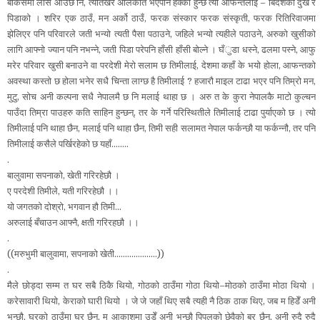
बाकसमा लास आउँछ नि, त्यतिखेर अलिकति भएपनि हेक्का हुन्छ त्यो आफन्तलाई – बिदेशको दुख र
पिडाको । शरिर एक ठाउँ, मन अर्को ठाउँ, फरक संस्कार फरक संस्कृती, फरक रितिरिवाजमा
झेलिएर पनि परिवारले जती भन्यो त्यती पैसा पठाउने, जहिले भन्यो त्यहीले पठाउने, अरुको खुसीको
लागि आफ्नो ज्यान पनि नभन्ने, जती पिडा परेपनि हाँसी हाँसी बोल्ने । घँुडा धस्ने, ढलमा पस्ने, आफु
मरेर परिवार खुसी बनाउने वा परदेशी मेरो सलाम छ तिमीलाई, देशमा कहाँ के भयो होला, आफन्तको
अवस्था कस्तो छ होला भनेर सधै चिन्ता लाग्छ है तिमीलाई ? हजारौ माइल टाढा भएर पनि तिम्रो मन,
मुटु, सोच अनी कल्पना सधै नेपालमै छ नि मलाई थाहा छ । अरु त के कुरा नेपालकै माटो कुल्चन
पाउँदा तिम्रा पाउहरु कति साहिन हुन्छन्, तर के गर्ने परिस्थितीले तिमीलाई टाढा पुर्याएको छ । त्यो
तिमीलाई पनि थाहा छैन, मलाई पनि थाहा छैन, तिमी सही सलामत नेपाल फर्कन्छौ या फर्कन्नौ, तर पनि
तिमीलाई कसैले पर्खिरहेको छ यहाँ........
.
बालुवामा सपनाको, खेती गरिरहेछौ ।
ए परदेशी तिमीले, यती गरिरहेछौ ।।
यो जगतको दोश्रो, भगवान हौ तिमी...
अरुलाई बँचाउन आफ्नै, क्षती गरिरहछौ ।।
.
((मरुभुमी बालुवामा, सपनाको खेती...........
.........))
.
मैले छोड्दा सम्म त घर सबै ठिकै थियो, गोठको ठाउँमा गोठा थियो–मोठको ठाउँमा मोठा थियो ।
करेसावारी थियो, केराको घारी थियो । जे जे जहाँ थिए सबै त्यही नै ठिक ठाक थिए, जब म हिडेँ अनी
भन्छौ, घरको ठाउँमा घर छैन, म आकाशमा उडेँ अनी भन्छौ पिपलको छेवैको बर छैन, अनी रुदै रुदै