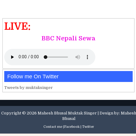
LIVE:
BBC Nepali Sewa
Follow me On Twitter
Tweets by muktaksinger
Copyright ©
2026
Mahesh Bhusal Muktak Singer
| Design by:
Mahes
Bhusal
Contact me |
Facebook
|
Twitter