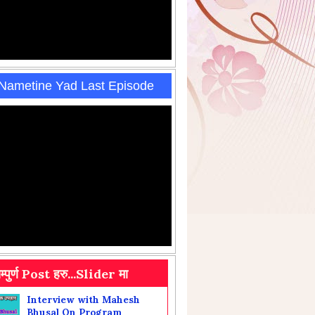
 Nametine Yad Last Episode
Interview with Mahesh
Bhusal On Program
सम्पुर्ण Post हरु...Slider मा
Sahityik upahar
9th Oct 2025