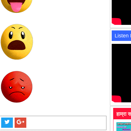
Listen
हाम्रा 