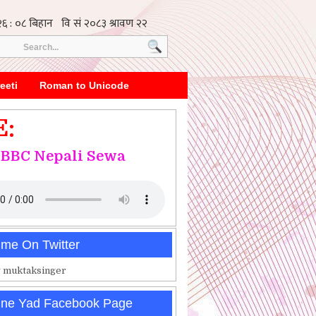
eeti
Roman to Unicode
E:
BBC Nepali Sewa
 me On Twitter
 muktaksinger
ine Yad Facebook Page