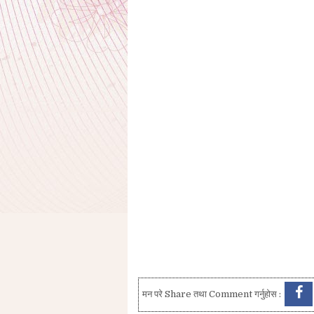
मन परे Share तथा Comment गर्नुहोस :