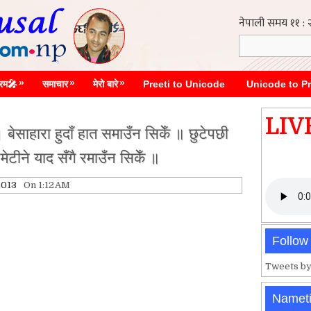
»
»
»
्रम🎤
समाचार
मेरो बारे
Preeti to Unicode
Unicode to Pr
LIV
 बेसाहारा हुदाँ हात समाउँन सिकेँ ॥ छुटेपछी
मेटीने याद सँगै रमाउँन सिकेँ ॥
2013
On 1:12 AM
Follow
Tweets by
Namet