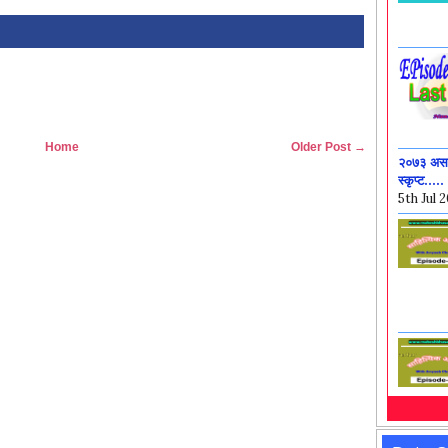
२०७३ असार
स्कृप्ट.....
5th Jul 
Home
Older Post →